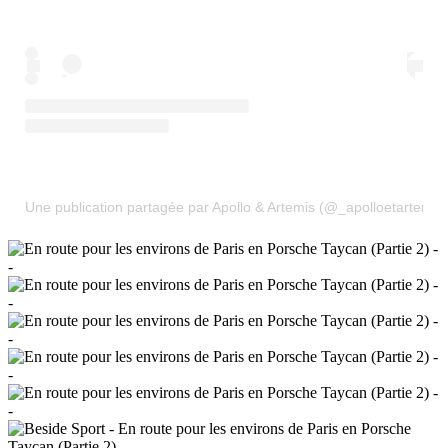
Une publication partagée par Apollo & Artemis (@_apolloetartemis)