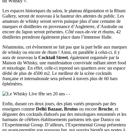
du Whisky ».
Les espaces historiques du salon, le plateau dégustation et la Rhum
Gallery, seront de nouveau à la hauteur des attentes du public. Les
amateurs de whisky seront servis puisque plus d’une centaine de
marques et distilleries en provenance d’Angleterre, d’Australie ou
encore du Japon seront présentes. Côté eaux-de-vie et rhums, 42
distilleries prendront également place dans l’immense Halle.
Néanmoins, cet évènement ne fait pas que la part belle aux marques
de whisky ou encore de rhum ! Ainsi, en parallèle à celui-ci, il y
aura de nouveau la
Cocktail Street
, également organisée par la
Maison du Whisky, une manifestation conviviale mêlant street food
et mixologie. En effet, celle-ci reprend ses quartiers avec un espace
dédié de plus de 4500 m2. Le meilleur de la scène cocktails
française et internationale sera présent à travers plus de 60 bars
éphémères.
Enfin, durant ces deux jours, des plats variés proposés par des
enseignes comme
Delhi Bazaar,
Brutus
ou encore
Broche
, et
déguster des cocktails élaborés par des mixologues renommés et les
barmans de célèbres établissements parisiens tels que Danico ou
l’Experimental Group. D’ailleurs, l’Experimental Group présentera
en avant-première son nouveau bar, qui ouvrira bientôt ses portes à